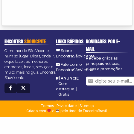
ENCONTRA
SÃOVICENTE
LINKS RÁPIDOS
NOVIDADES POR E-
MAIL
O melhor de São Vicente
Sobre
num só lugar! Dicas, onde ir,
EncontraSãoVicente
Receba grátis as
o que fazer, as melhores
principais notícias,
Fale com o
empresas, locais, serviços e
dicas e promoções
EncontraSãoVicente
muito mais no guia Encontra
SãoVicente.
ANUNCIE
:
Com
destaque
|
Grátis
Termos
|
Privacidade
|
Sitemap
Criado com
e
pelo time do EncontraBrasil