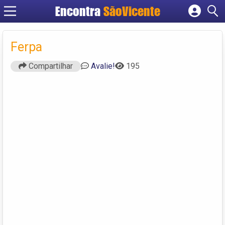
Encontra
SãoVicente
Cadastrar empresa
Fazer login
Ferpa
Criar conta
Compartilhar
Avalie!
195