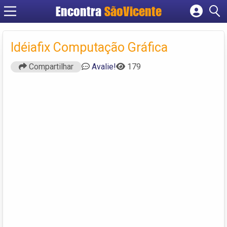
Encontra
SãoVicente
Cadastrar empresa
Fazer login
Idéiafix Computação Gráfica
Criar conta
Compartilhar
Avalie!
179