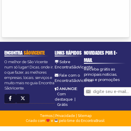
ENCONTRA
SÃOVICENTE
LINKS RÁPIDOS
NOVIDADES POR E-
MAIL
O melhor de São Vicente
Sobre
num só lugar! Dicas, onde ir,
EncontraSãoVicente
Receba grátis as
o que fazer, as melhores
principais notícias,
Fale com o
empresas, locais, serviços e
dicas e promoções
EncontraSãoVicente
muito mais no guia Encontra
SãoVicente.
ANUNCIE
:
Com
destaque
|
Grátis
Termos
|
Privacidade
|
Sitemap
Criado com
e
pelo time do EncontraBrasil