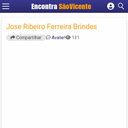
Encontra
SãoVicente
Cadastrar empresa
Fazer login
Jose Ribeiro Ferreira Brindes
Criar conta
Compartilhar
Avalie!
131