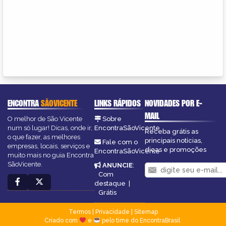
ENCONTRA
SÃOVICENTE
LINKS RÁPIDOS
NOVIDADES POR E-
MAIL
O melhor de São Vicente
Sobre
num só lugar! Dicas, onde ir,
EncontraSãoVicente
Receba grátis as
o que fazer, as melhores
principais notícias,
Fale com o
empresas, locais, serviços e
dicas e promoções
EncontraSãoVicente
muito mais no guia Encontra
SãoVicente.
ANUNCIE
:
Com
destaque
|
Grátis
Termos
|
Privacidade
|
Sitemap
Criado com
e
pelo time do EncontraBrasil