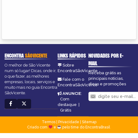
ENCONTRA
SÃOVICENTE
LINKS RÁPIDOS
NOVIDADES POR E-
MAIL
O melhor de São Vicente
Sobre
num só lugar! Dicas, onde ir,
EncontraSãoVicente
Receba grátis as
o que fazer, as melhores
principais notícias,
Fale com o
empresas, locais, serviços e
dicas e promoções
EncontraSãoVicente
muito mais no guia Encontra
SãoVicente.
ANUNCIE
:
Com
destaque
|
Grátis
Termos
|
Privacidade
|
Sitemap
Criado com
e
pelo time do EncontraBrasil