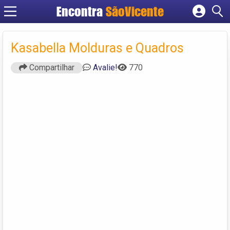
Encontra
SãoVicente
Cadastrar empresa
Fazer login
Kasabella Molduras e Quadros
Criar conta
Compartilhar
Avalie!
770