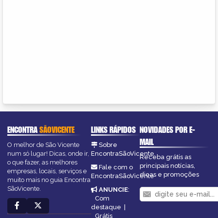
ENCONTRA
SÃOVICENTE
LINKS RÁPIDOS
NOVIDADES POR E-
MAIL
O melhor de São Vicente
Sobre
num só lugar! Dicas, onde ir,
EncontraSãoVicente
Receba grátis as
o que fazer, as melhores
principais notícias,
Fale com o
empresas, locais, serviços e
dicas e promoções
EncontraSãoVicente
muito mais no guia Encontra
SãoVicente.
ANUNCIE
:
Com
destaque
|
Grátis