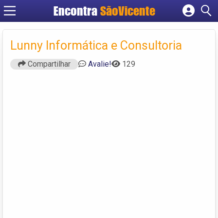
Encontra
SãoVicente
Cadastrar empresa
Fazer login
Lunny Informática e Consultoria
Criar conta
Compartilhar
Avalie!
129