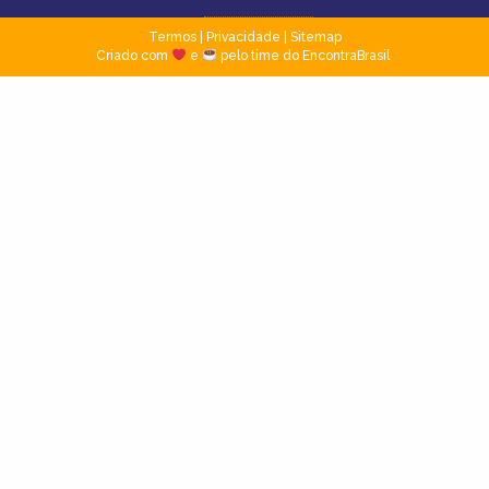
Termos
|
Privacidade
|
Sitemap
Criado com
e
pelo time do EncontraBrasil