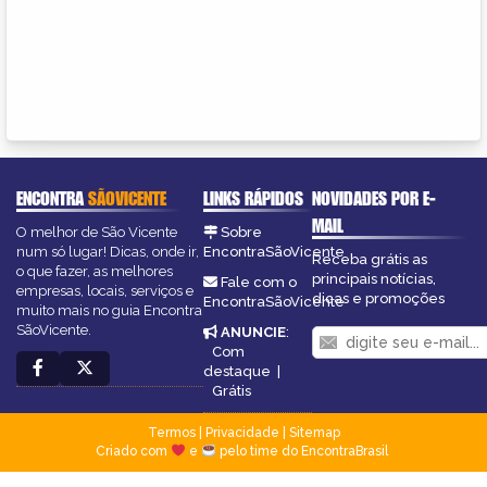
ENCONTRA
SÃOVICENTE
LINKS RÁPIDOS
NOVIDADES POR E-
MAIL
O melhor de São Vicente
Sobre
num só lugar! Dicas, onde ir,
EncontraSãoVicente
Receba grátis as
o que fazer, as melhores
principais notícias,
Fale com o
empresas, locais, serviços e
dicas e promoções
EncontraSãoVicente
muito mais no guia Encontra
SãoVicente.
ANUNCIE
:
Com
destaque
|
Grátis
Termos
|
Privacidade
|
Sitemap
Criado com
e
pelo time do EncontraBrasil