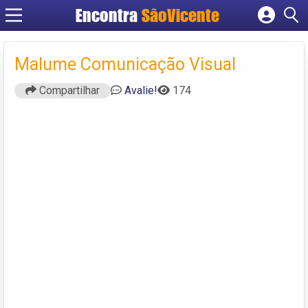
Encontra
SãoVicente
Cadastrar empresa
Fazer login
Malume Comunicação Visual
Criar conta
Compartilhar
Avalie!
174