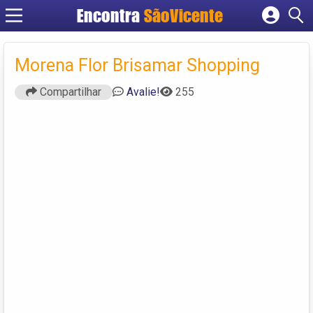
Encontra
SãoVicente
Cadastrar empresa
Fazer login
Morena Flor Brisamar Shopping
Criar conta
Compartilhar
Avalie!
255