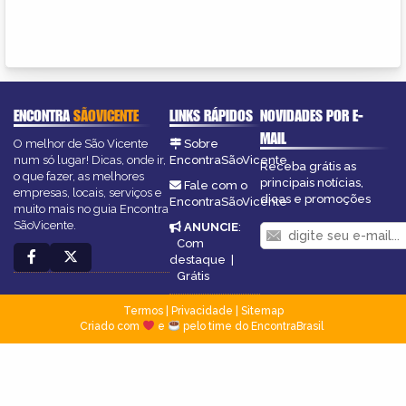
ENCONTRA
SÃOVICENTE
LINKS RÁPIDOS
NOVIDADES POR E-
MAIL
O melhor de São Vicente
Sobre
num só lugar! Dicas, onde ir,
EncontraSãoVicente
Receba grátis as
o que fazer, as melhores
principais notícias,
Fale com o
empresas, locais, serviços e
dicas e promoções
EncontraSãoVicente
muito mais no guia Encontra
SãoVicente.
ANUNCIE
:
Com
destaque
|
Grátis
Termos
|
Privacidade
|
Sitemap
Criado com
e
pelo time do EncontraBrasil