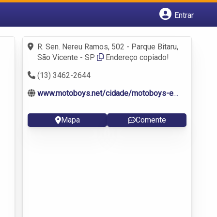
Entrar
Cadastrar empresa
Fazer login
R. Sen. Nereu Ramos, 502 - Parque Bitaru,
Criar conta
São Vicente - SP
Endereço copiado!
(13) 3462-2644
www.motoboys.net/cidade/motoboys-em-sao-vicente-sp
Mapa
Comente