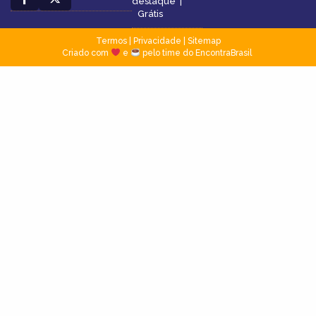
destaque
|
Grátis
Termos
|
Privacidade
|
Sitemap
Criado com
e
pelo time do EncontraBrasil