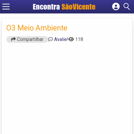
Encontra
SãoVicente
Cadastrar empresa
Fazer login
O3 Meio Ambiente
Criar conta
Compartilhar
Avalie!
118