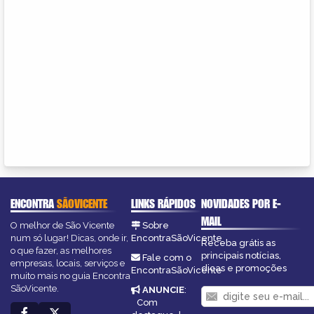
ENCONTRA
SÃOVICENTE
LINKS RÁPIDOS
NOVIDADES POR E-
MAIL
O melhor de São Vicente
Sobre
num só lugar! Dicas, onde ir,
EncontraSãoVicente
Receba grátis as
o que fazer, as melhores
principais notícias,
Fale com o
empresas, locais, serviços e
dicas e promoções
EncontraSãoVicente
muito mais no guia Encontra
SãoVicente.
ANUNCIE
:
Com