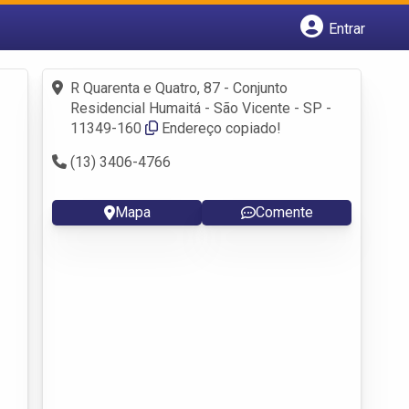
Entrar
Cadastrar empresa
Fazer login
R Quarenta e Quatro, 87 - Conjunto
Criar conta
Residencial Humaitá - São Vicente - SP -
11349-160
Endereço copiado!
(13) 3406-4766
Mapa
Comente