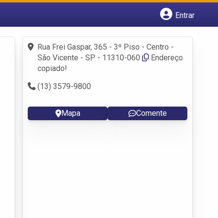
Entrar
Cadastrar empresa
Fazer login
Rua Frei Gaspar, 365 - 3º Piso - Centro -
Criar conta
São Vicente - SP - 11310-060
Endereço
copiado!
(13) 3579-9800
Mapa
Comente