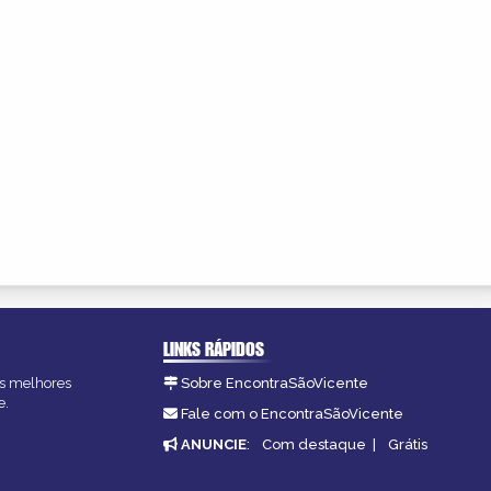
LINKS RÁPIDOS
as melhores
Sobre EncontraSãoVicente
e.
Fale com o EncontraSãoVicente
ANUNCIE
:
Com destaque
|
Grátis