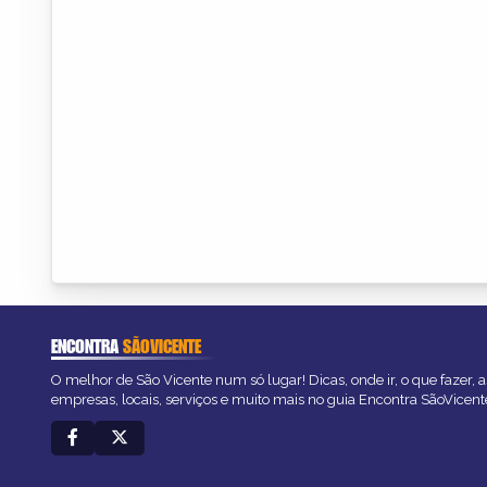
ENCONTRA
SÃOVICENTE
O melhor de São Vicente num só lugar! Dicas, onde ir, o que fazer, 
empresas, locais, serviços e muito mais no guia Encontra SãoVicent