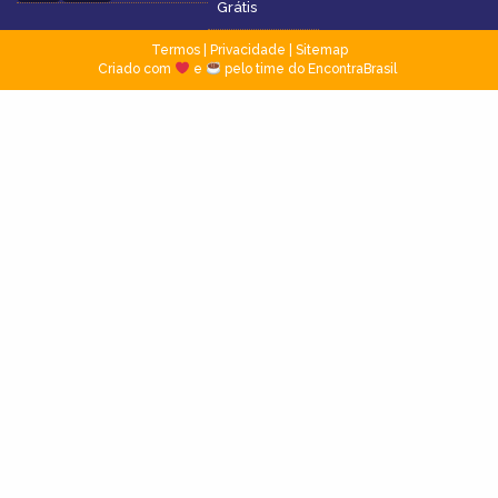
Grátis
Termos
|
Privacidade
|
Sitemap
Criado com
e
pelo time do EncontraBrasil