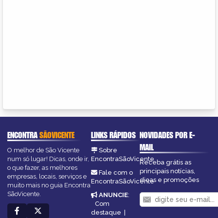
ENCONTRA
SÃOVICENTE
LINKS RÁPIDOS
NOVIDADES POR E-
MAIL
O melhor de São Vicente
Sobre
num só lugar! Dicas, onde ir,
EncontraSãoVicente
Receba grátis as
o que fazer, as melhores
principais notícias,
Fale com o
empresas, locais, serviços e
dicas e promoções
EncontraSãoVicente
muito mais no guia Encontra
SãoVicente.
ANUNCIE
:
Com
destaque
|