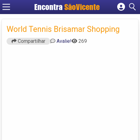
Encontra
SãoVicente
Cadastrar empresa
Fazer login
World Tennis Brisamar Shopping
Criar conta
Compartilhar
Avalie!
269