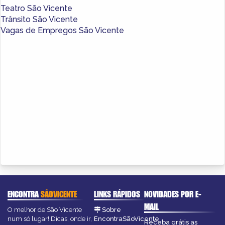
Teatro São Vicente
Trânsito São Vicente
Vagas de Empregos São Vicente
ENCONTRA
SÃOVICENTE
LINKS RÁPIDOS
NOVIDADES POR E-
MAIL
O melhor de São Vicente
Sobre
num só lugar! Dicas, onde ir,
EncontraSãoVicente
Receba grátis as