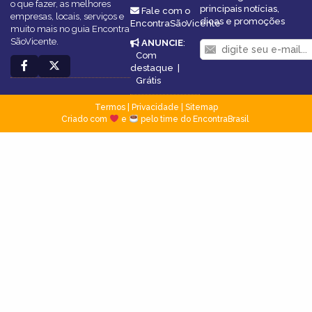
o que fazer, as melhores
principais notícias,
Fale com o
empresas, locais, serviços e
dicas e promoções
EncontraSãoVicente
muito mais no guia Encontra
SãoVicente.
ANUNCIE
:
Com
destaque
|
Grátis
Termos
|
Privacidade
|
Sitemap
Criado com
e
pelo time do EncontraBrasil