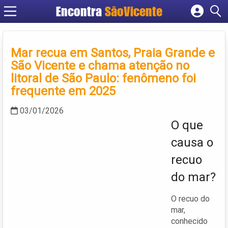
Encontra
SãoVicente
Cadastrar empresa
Fazer login
Mar recua em Santos, Praia Grande e
Criar conta
São Vicente e chama atenção no
litoral de São Paulo: fenômeno foi
frequente em 2025
03/01/2026
O que
causa o
recuo
do mar?
O recuo do
mar,
conhecido