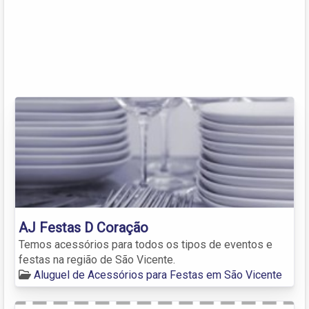
AJ Festas D Coração
Temos acessórios para todos os tipos de eventos e
festas na região de São Vicente.
Aluguel de Acessórios para Festas em São Vicente