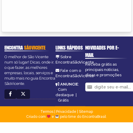
ENCONTRA
SÃOVICENTE
LINKS RÁPIDOS
NOVIDADES POR E-
MAIL
O melhor de São Vicente
Sobre
num só lugar! Dicas, onde ir,
EncontraSãoVicente
Receba grátis as
o que fazer, as melhores
principais notícias,
Fale com o
empresas, locais, serviços e
dicas e promoções
EncontraSãoVicente
muito mais no guia Encontra
SãoVicente.
ANUNCIE
:
Com
destaque
|
Grátis
Termos
|
Privacidade
|
Sitemap
Criado com
e
pelo time do EncontraBrasil