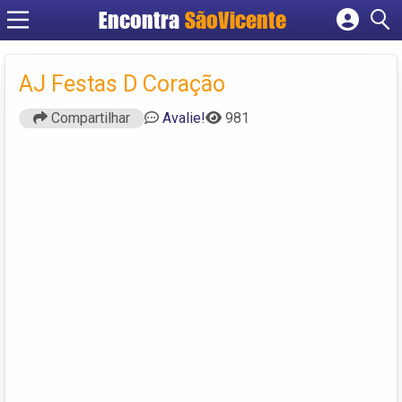
Encontra
SãoVicente
Cadastrar empresa
Fazer login
AJ Festas D Coração
Criar conta
Compartilhar
Avalie!
981