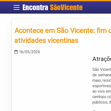
Encontra
SãoVicente
Acontece em São Vicente: fim 
atividades vicentinas
16/05/2026
Atraçõ
São Vicent
de semana 
maio, resi
esportivas
ao vivo em
centrais c
públicos, 