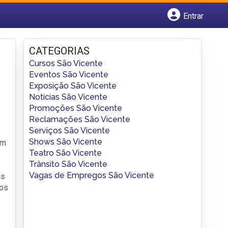
Entrar
Cadastrar empresa
Fazer login
CATEGORIAS
Criar conta
Cursos São Vicente
Eventos São Vicente
Exposição São Vicente
Notícias São Vicente
Promoções São Vicente
Reclamações São Vicente
Serviços São Vicente
Shows São Vicente
im
Teatro São Vicente
Trânsito São Vicente
Vagas de Empregos São Vicente
is
tos