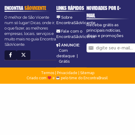
ENCONTRA
SÃOVICENTE
LINKS RÁPIDOS
NOVIDADES POR E-
MAIL
O melhor de São Vicente
Sobre
num só lugar! Dicas, onde ir,
EncontraSãoVicente
Receba grátis as
o que fazer, as melhores
principais notícias,
Fale com o
empresas, locais, serviços e
dicas e promoções
EncontraSãoVicente
muito mais no guia Encontra
SãoVicente.
ANUNCIE
:
Com
destaque
|
Grátis
Termos
|
Privacidade
|
Sitemap
Criado com
e
pelo time do EncontraBrasil