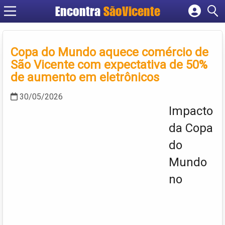
Encontra
SãoVicente
Cadastrar empresa
Fazer login
Copa do Mundo aquece comércio de
Criar conta
São Vicente com expectativa de 50%
de aumento em eletrônicos
30/05/2026
Impacto
da Copa
do
Mundo
no