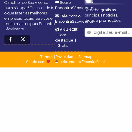
MAIL
O melhor de São Vicente
Sobre
num só lugar! Dicas, onde ir,
EncontraSãoVicente
Receba grátis as
o que fazer, as melhores
principais notícias,
Fale com o
empresas, locais, serviços e
dicas e promoções
EncontraSãoVicente
muito mais no guia Encontra
SãoVicente.
ANUNCIE
:
Com
destaque
|
Grátis
Termos
|
Privacidade
|
Sitemap
Criado com
e
pelo time do EncontraBrasil