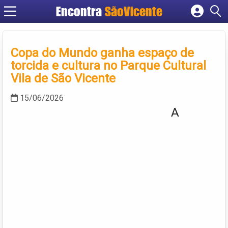
Encontra
SãoVicente
Cadastrar empresa
Fazer login
Copa do Mundo ganha espaço de
Criar conta
torcida e cultura no Parque Cultural
Vila de São Vicente
15/06/2026
A