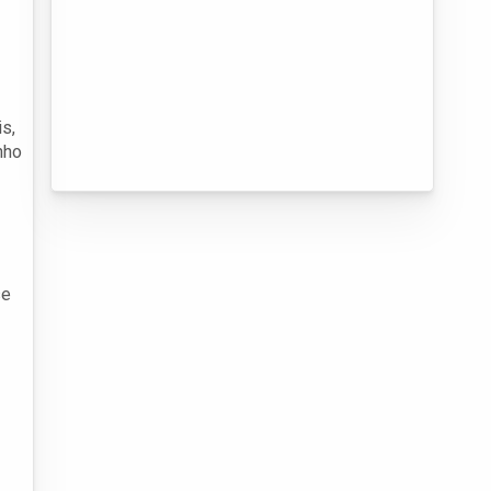
is,
nho
se