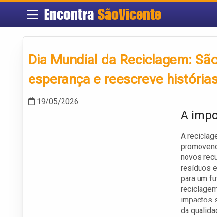
Encontra
SãoVicente
Dia Mundial da Reciclagem: São
esperança e reescreve histórias
19/05/2026
A impo
A reciclag
promovendo
novos recu
resíduos e
para um fu
reciclagem
impactos s
da qualida