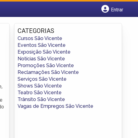
Entrar
Cadastrar empresa
Fazer login
CATEGORIAS
Criar conta
Cursos São Vicente
Eventos São Vicente
Exposição São Vicente
Notícias São Vicente
Promoções São Vicente
Reclamações São Vicente
Serviços São Vicente
Shows São Vicente
e,
Teatro São Vicente
Trânsito São Vicente
de
Vagas de Empregos São Vicente
do