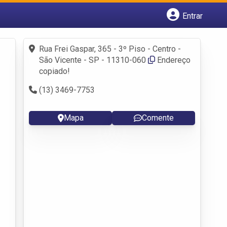
Entrar
Cadastrar empresa
Fazer login
Rua Frei Gaspar, 365 - 3º Piso - Centro -
Criar conta
São Vicente - SP - 11310-060
Endereço
copiado!
(13) 3469-7753
Mapa
Comente