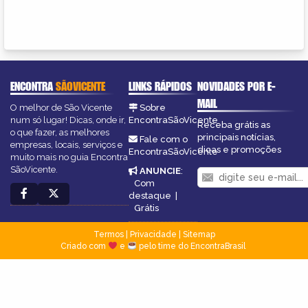
ENCONTRA
SÃOVICENTE
LINKS RÁPIDOS
NOVIDADES POR E-
MAIL
O melhor de São Vicente
Sobre
num só lugar! Dicas, onde ir,
EncontraSãoVicente
Receba grátis as
o que fazer, as melhores
principais notícias,
Fale com o
empresas, locais, serviços e
dicas e promoções
EncontraSãoVicente
muito mais no guia Encontra
SãoVicente.
ANUNCIE
:
Com
destaque
|
Grátis
Termos
|
Privacidade
|
Sitemap
Criado com
e
pelo time do EncontraBrasil