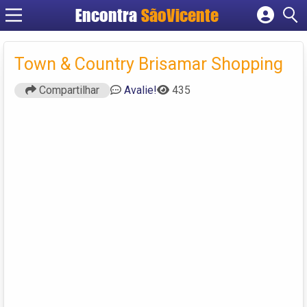
Encontra
SãoVicente
Cadastrar empresa
Fazer login
Town & Country Brisamar Shopping
Criar conta
Compartilhar
Avalie!
435