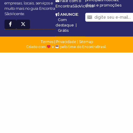
Fale com o
empresas, locais, serviços e
dicas e promoções
EncontraSãoVicente
muito mais no guia Encontra
SãoVicente.
ANUNCIE
:
Com
destaque
|
Grátis
Termos
|
Privacidade
|
Sitemap
Criado com
e
pelo time do EncontraBrasil