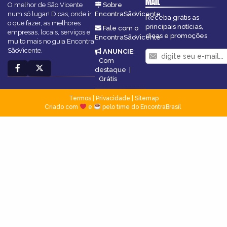
MAIL
O melhor de São Vicente
Sobre
num só lugar! Dicas, onde ir,
EncontraSãoVicente
Receba grátis as
o que fazer, as melhores
principais notícias,
Fale com o
empresas, locais, serviços e
dicas e promoções
EncontraSãoVicente
muito mais no guia Encontra
SãoVicente.
ANUNCIE
:
Com
destaque
|
Grátis
Termos
|
Privacidade
|
Sitemap
Criado com
e
pelo time do EncontraBrasil