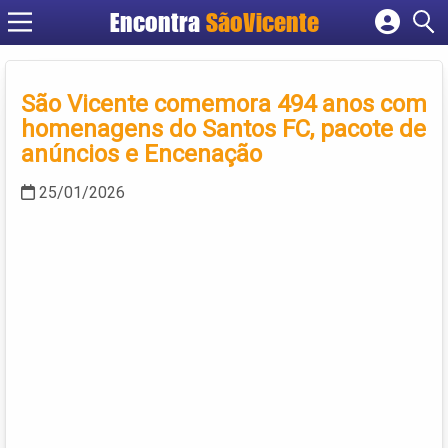
Encontra
SãoVicente
Cadastrar empresa
Fazer login
São Vicente comemora 494 anos com
Criar conta
homenagens do Santos FC, pacote de
anúncios e Encenação
25/01/2026