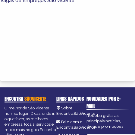
Vagas de Empregos São Vicente
ENCONTRA
SÃOVICENTE
LINKS RÁPIDOS
NOVIDADES POR E-
MAIL
O melhor de São Vicente
Sobre
num só lugar! Dicas, onde ir,
EncontraSãoVicente
Receba grátis as
o que fazer, as melhores
principais notícias,
Fale com o
empresas, locais, serviços e
dicas e promoções
EncontraSãoVicente
muito mais no guia Encontra