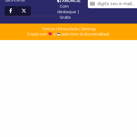
SãoVicente.
ANUNCIE
:
Com
destaque
|
Grátis
Termos
|
Privacidade
|
Sitemap
Criado com
e
pelo time do EncontraBrasil