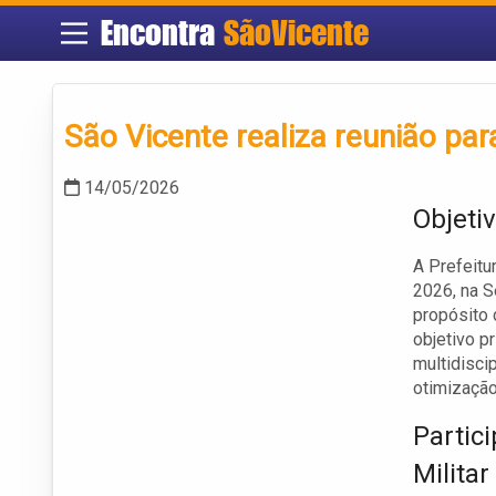
Encontra
SãoVicente
São Vicente realiza reunião par
14/05/2026
Objeti
A Prefeitu
2026, na S
propósito 
objetivo p
multidiscip
otimização
Partici
Militar