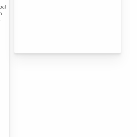
pal
o
o