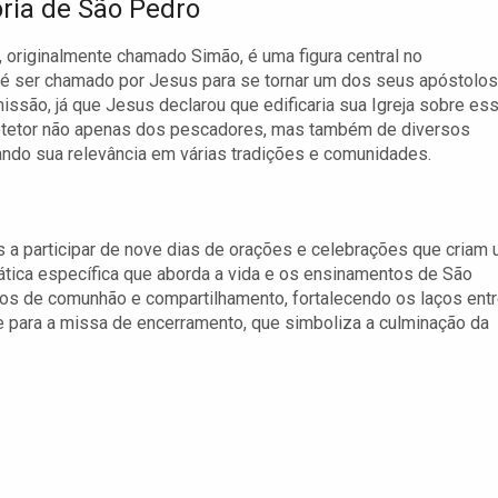
ória de São Pedro
 originalmente chamado Simão, é uma figura central no
até ser chamado por Jesus para se tornar um dos seus apóstolos
são, já que Jesus declarou que edificaria sua Igreja sobre es
rotetor não apenas dos pescadores, mas também de diversos
ando sua relevância em várias tradições e comunidades.
s a participar de nove dias de orações e celebrações que criam
ática específica que aborda a vida e os ensinamentos de São
s de comunhão e compartilhamento, fortalecendo os laços ent
e para a missa de encerramento, que simboliza a culminação da