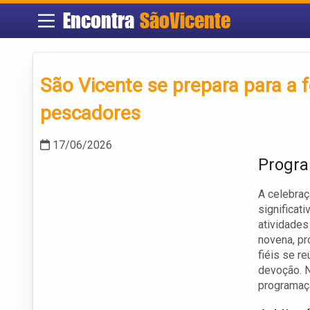
Encontra
SãoVicente
São Vicente se prepara para a 
pescadores
17/06/2026
Progra
A celebraç
significat
atividades
novena, pr
fiéis se r
devoção. N
programaçã