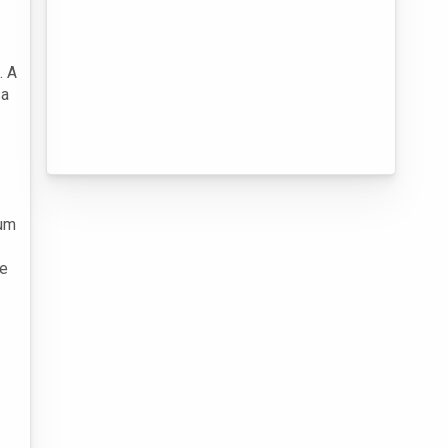
. A
sa
 um
re